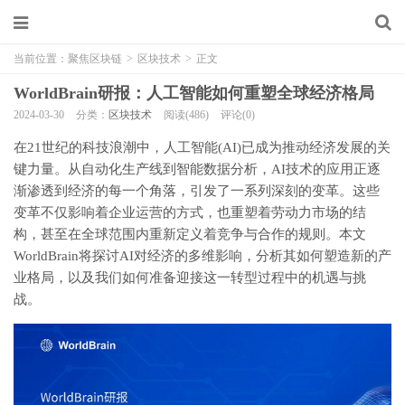
当前位置：
聚焦区块链
>
区块技术
>
正文
WorldBrain研报：人工智能如何重塑全球经济格局
2024-03-30
分类：
区块技术
阅读(486)
评论(0)
在21世纪的科技浪潮中，人工智能(AI)已成为推动经济发展的关
键力量。从自动化生产线到智能数据分析，AI技术的应用正逐
渐渗透到经济的每一个角落，引发了一系列深刻的变革。这些
变革不仅影响着企业运营的方式，也重塑着劳动力市场的结
构，甚至在全球范围内重新定义着竞争与合作的规则。本文
WorldBrain将探讨AI对经济的多维影响，分析其如何塑造新的产
业格局，以及我们如何准备迎接这一转型过程中的机遇与挑
战。