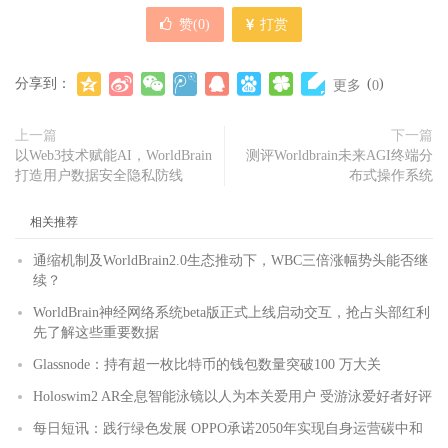
赞(
0
)
打赏
分享到：
(
)
更多
0
上一篇
下一篇
以Web3技术赋能AI，WorldBrain
测评Worldbrain未来AGI终端分
打造用户数据安全隐私防线
布式操作系统
相关推荐
通缩机制及WorldBrain2.0生态推动下，WBC三倍涨幅势头能否继
续？
WorldBrain神经网络系统beta版正式上线启动交互，抢占头部红利
先了解这些重要数据
Glassnode：持有超一枚比特币的钱包数量突破100 万大关
Holoswim2 AR全息智能泳镜以人为本关爱用户 受游泳爱好者好评
每日短讯：践行绿色发展 OPPO承诺2050年实现自身运营碳中和