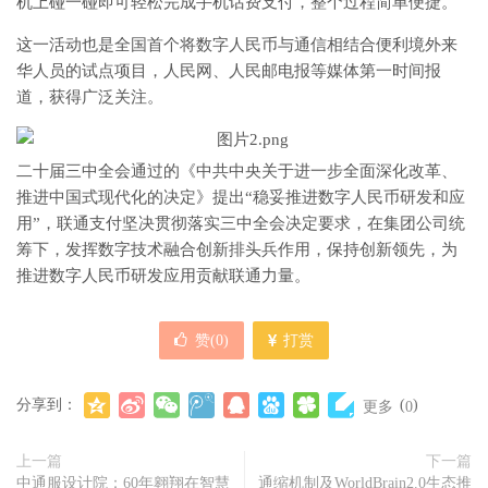
机上碰一碰即可轻松完成手机话费支付，整个过程简单便捷。
这一活动也是全国首个将数字人民币与通信相结合便利境外来
华人员的试点项目，人民网、人民邮电报等媒体第一时间报
道，获得广泛关注。
二十届三中全会通过的《中共中央关于进一步全面深化改革、
推进中国式现代化的决定》提出“稳妥推进数字人民币研发和应
用”，联通支付坚决贯彻落实三中全会决定要求，在集团公司统
筹下，发挥数字技术融合创新排头兵作用，保持创新领先，为
推进数字人民币研发应用贡献联通力量。
赞(
0
)
打赏
分享到：
(
)
更多
0
上一篇
下一篇
中通服设计院：60年翱翔在智慧
通缩机制及WorldBrain2.0生态推