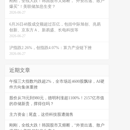
刚刚，全线大跌！韩国股市又熔断，“外资出逃、散户
爆买”！美联储加息生变？
2026-06-27
6月26日48股成交额超过百亿，包括中际旭创、兆易
创新、京东方Ａ、新易盛、长电科技等
2026-06-27
沪指跌2.26%，创指跌4.07%：算力产业链下挫
2026-06-27
近期文章
午报三大指数均跌超2%，全市场近4600股飘绿，AI硬
件方向集体重挫
股价从78元到980元，德明利涨超1100%！2157亿市值
的存储新贵，撑得住吗？
主力资金 | 尾盘，这些科技股遭抛售
刚刚，全线大跌！韩国股市又熔断，“外资出逃、散户