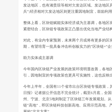
发达地区，也有湘贵琼等相对欠发达区域。发达地区
兵”;经济相对欠发达地区则更注重因地制宜，鼓励利
整体上看，区块链赋能实体经济成为主基调，各地区
紧密结合，区块链专项政策正凸显出优化当地产业结
对此，有业内专家预测，未来两个月或将有更多的区块链
期，有望培育一批具备冲击科创板实力的”区块链+”企
助力实体成主基调
今年国内区块链产业发展的政策环境明显改善，各地
引，因地制宜的专项政策也更具可实施性，这也反映
今年上半年，全国有11个省市出台区块链专项政策，
日报》记者据公开信息不完全统计，截至6月底，全国
州、宁波、北京5地则制定了区块链三年发展规划。从
链”高地”，即区块链科技创新高地、应用示范高地、
展的”北京方案”。