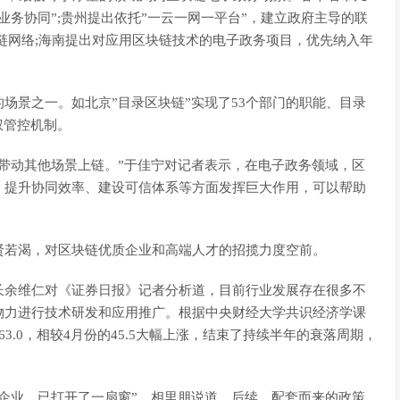
业务协同”;贵州提出依托”一云一网一平台”，建立政府主导的联
链网络;海南提出对应用区块链技术的电子政务项目，优先纳入年
场景之一。如北京”目录区块链”实现了53个部门的职能、目录
权管控机制。
带动其他场景上链。”于佳宁对记者表示，在电子政务领域，区
、提升协同效率、建设可信体系等方面发挥巨大作用，可以帮助
贤若渴，对区块链优质企业和高端人才的招揽力度空前。
长余维仁对《证券日报》记者分析道，目前行业发展存在很多不
物力进行技术研发和应用推广。根据中央财经大学共识经济学课
.0，相较4月份的45.5大幅上涨，结束了持续半年的衰落周期，
企业，已打开了一扇窗”，相里朋说道，后续，配套而来的政策