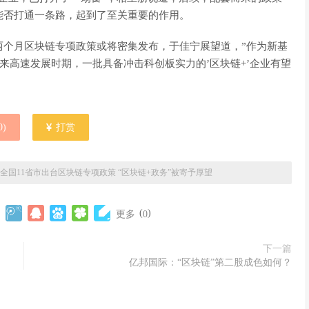
能否打通一条路，起到了至关重要的作用。
两个月区块链专项政策或将密集发布，于佳宁展望道，”作为新基
将迎来高速发展时期，一批具备冲击科创板实力的’区块链+’企业有望
0
)
打赏
全国11省市出台区块链专项政策 “区块链+政务”被寄予厚望
(
)
更多
0
下一篇
亿邦国际：“区块链”第二股成色如何？