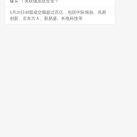
爆买”！美联储加息生变？
6月26日48股成交额超过百亿，包括中际旭创、兆易
创新、京东方Ａ、新易盛、长电科技等