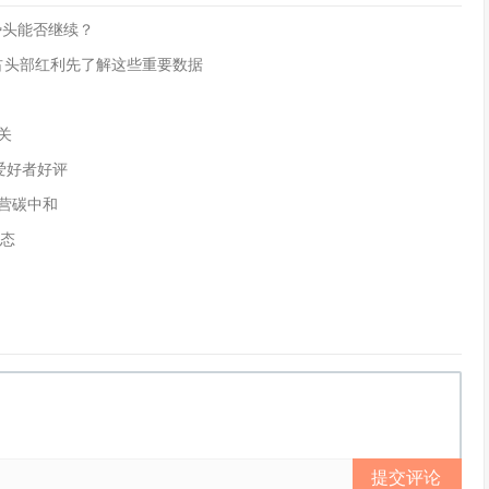
幅势头能否继续？
互，抢占头部红利先了解这些重要数据
大关
泳爱好者好评
运营碳中和
业态
提交评论