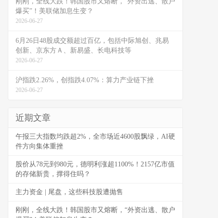
刚刚，全线大跌！韩国股市又熔断，“外资出逃、散户
爆买”！美联储加息生变？
2026-06-27
6月26日48股成交额超过百亿，包括中际旭创、兆易
创新、京东方Ａ、新易盛、长电科技等
2026-06-27
沪指跌2.26%，创指跌4.07%：算力产业链下挫
2026-06-27
近期文章
午报三大指数均跌超2%，全市场近4600股飘绿，AI硬
件方向集体重挫
股价从78元到980元，德明利涨超1100%！2157亿市值
的存储新贵，撑得住吗？
主力资金 | 尾盘，这些科技股遭抛售
刚刚，全线大跌！韩国股市又熔断，“外资出逃、散户