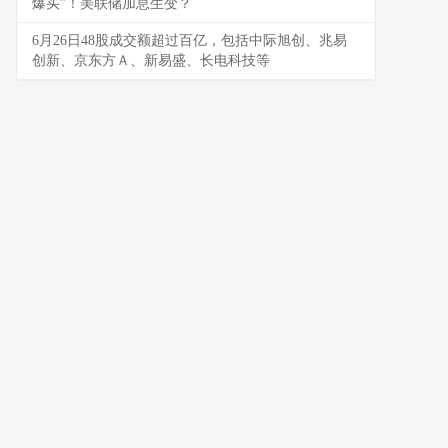
爆买”！美联储加息生变？
6月26日48股成交额超过百亿，包括中际旭创、兆易
创新、京东方Ａ、新易盛、长电科技等