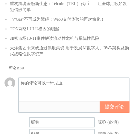
重构跨境金融新生态：Telcoin（TEL）代币——让全球汇款如发
短信般简单
当“Gas”不再成为障碍：Web3支付体验的再次简化！
TON网络LULU模因的崛起
加密市场10·11事件解读流动性危机与系统性风险
大洋集团未来或通过供股集资 用于发展AI数字人、RWA架构及购
买战略性数字资产
评论
抢沙发
提交评论
昵称 (必填)
邮箱 (必填)