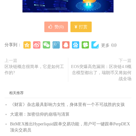
赞(
0
)
打赏
分享到：
(
)
更多
0
上一篇
下一篇
区块链概念很简单，它是如何工
EOS突爆高危漏洞：区块链4.0概
作的?
念模型都出了，瑞朗币又将如何
战全场
相关推荐
《财富》杂志最具影响力女性，身体里有一个不可战胜的女孩
大退潮：加密信仰的崩塌与清算
BitMEX推出Hyperliquid跟单交易功能，用户可一键跟单PerpDEX
顶尖交易员