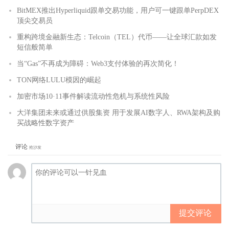
BitMEX推出Hyperliquid跟单交易功能，用户可一键跟单PerpDEX
顶尖交易员
重构跨境金融新生态：Telcoin（TEL）代币——让全球汇款如发
短信般简单
当“Gas”不再成为障碍：Web3支付体验的再次简化！
TON网络LULU模因的崛起
加密市场10·11事件解读流动性危机与系统性风险
大洋集团未来或通过供股集资 用于发展AI数字人、RWA架构及购
买战略性数字资产
评论
抢沙发
提交评论