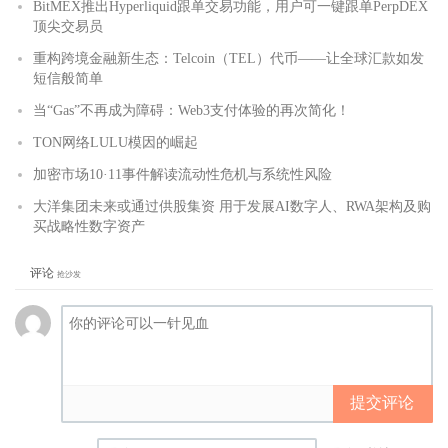
BitMEX推出Hyperliquid跟单交易功能，用户可一键跟单PerpDEX
顶尖交易员
重构跨境金融新生态：Telcoin（TEL）代币——让全球汇款如发
短信般简单
当“Gas”不再成为障碍：Web3支付体验的再次简化！
TON网络LULU模因的崛起
加密市场10·11事件解读流动性危机与系统性风险
大洋集团未来或通过供股集资 用于发展AI数字人、RWA架构及购
买战略性数字资产
评论
抢沙发
提交评论