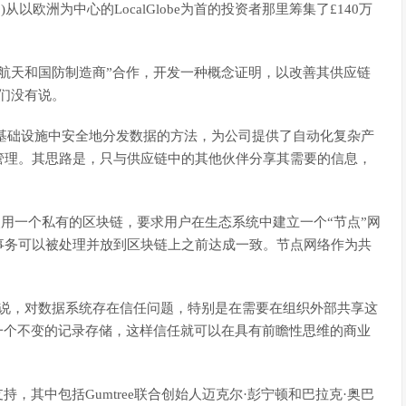
)从以欧洲为中心的LocalGlobe为首的投资者那里筹集了£140万
航天和国防制造商”合作，开发一种概念证明，以改善其供应链
们没有说。
散的基础设施中安全地分发数据的方法，为公司提供了自动化复杂产
管理。其思路是，只与供应链中的其他伙伴分享其需要的信息，
建，它使用一个私有的区块链，要求用户在生态系统中建立一个“节点”网
事务可以被处理并放到区块链上之前达成一致。节点网络作为共
来说，对数据系统存在信任问题，特别是在需要在组织外部共享这
供一个不变的记录存储，这样信任就可以在具有前瞻性思维的商业
持，其中包括Gumtree联合创始人迈克尔·彭宁顿和巴拉克·奥巴