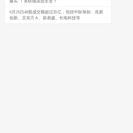
爆买”！美联储加息生变？
6月26日48股成交额超过百亿，包括中际旭创、兆易
创新、京东方Ａ、新易盛、长电科技等