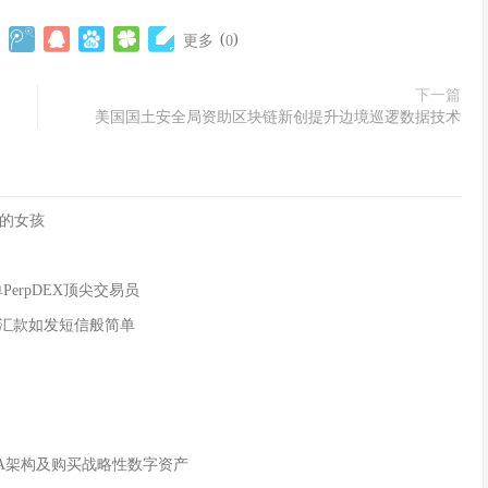
(
)
更多
0
下一篇
美国国土安全局资助区块链新创提升边境巡逻数据技术
的女孩
单PerpDEX顶尖交易员
全球汇款如发短信般简单
WA架构及购买战略性数字资产