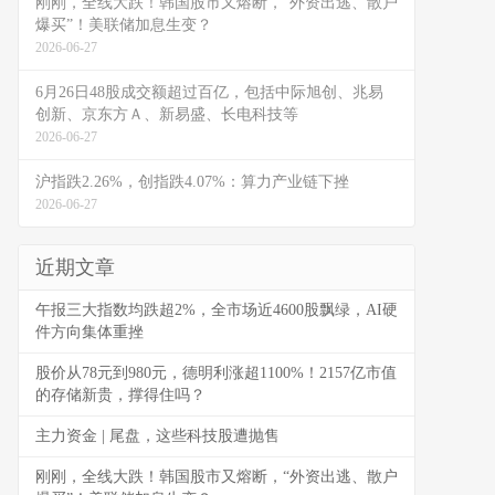
刚刚，全线大跌！韩国股市又熔断，“外资出逃、散户
爆买”！美联储加息生变？
2026-06-27
6月26日48股成交额超过百亿，包括中际旭创、兆易
创新、京东方Ａ、新易盛、长电科技等
2026-06-27
沪指跌2.26%，创指跌4.07%：算力产业链下挫
2026-06-27
近期文章
午报三大指数均跌超2%，全市场近4600股飘绿，AI硬
件方向集体重挫
股价从78元到980元，德明利涨超1100%！2157亿市值
的存储新贵，撑得住吗？
主力资金 | 尾盘，这些科技股遭抛售
刚刚，全线大跌！韩国股市又熔断，“外资出逃、散户