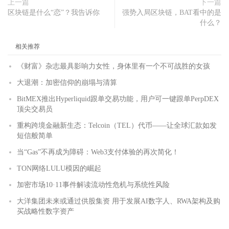
上一篇
下一篇
区块链是什么“恋”？我告诉你
强势入局区块链，BAT看中的是
什么？
相关推荐
《财富》杂志最具影响力女性，身体里有一个不可战胜的女孩
大退潮：加密信仰的崩塌与清算
BitMEX推出Hyperliquid跟单交易功能，用户可一键跟单PerpDEX
顶尖交易员
重构跨境金融新生态：Telcoin（TEL）代币——让全球汇款如发
短信般简单
当“Gas”不再成为障碍：Web3支付体验的再次简化！
TON网络LULU模因的崛起
加密市场10·11事件解读流动性危机与系统性风险
大洋集团未来或通过供股集资 用于发展AI数字人、RWA架构及购
买战略性数字资产