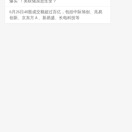
爆买”！美联储加息生变？
6月26日48股成交额超过百亿，包括中际旭创、兆易
创新、京东方Ａ、新易盛、长电科技等