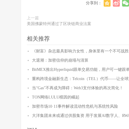
分享到：
上一篇
美国佛蒙特州通过了区块链商业法案
相关推荐
《财富》杂志最具影响力女性，身体里有一个不可战胜
大退潮：加密信仰的崩塌与清算
BitMEX推出Hyperliquid跟单交易功能，用户可一键跟
重构跨境金融新生态：Telcoin（TEL）代币——让
当“Gas”不再成为障碍：Web3支付体验的再次简化！
TON网络LULU模因的崛起
加密市场10·11事件解读流动性危机与系统性风险
大洋集团未来或通过供股集资 用于发展AI数字人、R