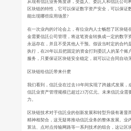
从现有信託业务角度讲，受益人、委託人和信託公司
区块链的特性，它可以保证数字资产安全，可以保证
能出现哪些应用场景?
在一次业内的讨论会上，有位业内人士畅想了区块链在
金需要信託公司管理，将这笔资金转换成一定的数字
永远存在，并且不受其他人干预。假设当时定的合约是
执行，在20年以后把固定的资金打到委託人的某个账
服务，只要保证区块链安全稳定，就可以让合同自动
区块链给信託带来什麽
我们看到，信託业在过去10年间实现了跨越式发展，
信託业资产管理规模已超过23万亿元。未来信託业需
力。
区块链技术对于信託业的创新发展和转型升级有著显
精神相契合，这无疑将推动信託业务的整体发展。业
算法、点对点传输网路等一系列技术的组合，这让区