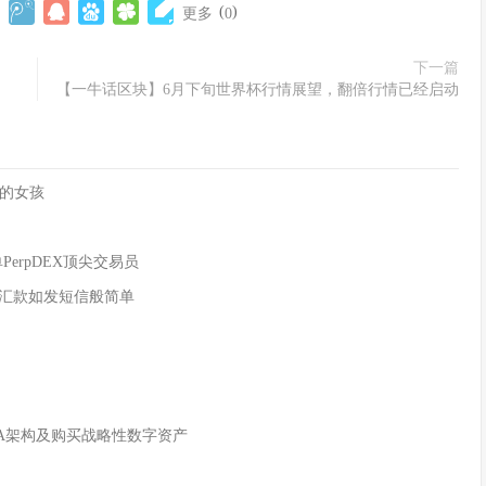
(
)
更多
0
下一篇
【一牛话区块】6月下旬世界杯行情展望，翻倍行情已经启动
的女孩
单PerpDEX顶尖交易员
全球汇款如发短信般简单
WA架构及购买战略性数字资产