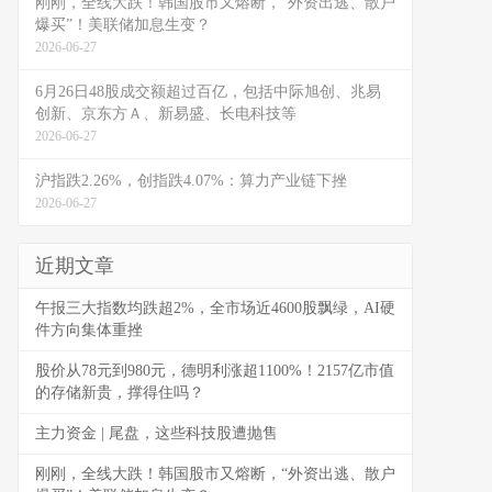
刚刚，全线大跌！韩国股市又熔断，“外资出逃、散户
爆买”！美联储加息生变？
2026-06-27
6月26日48股成交额超过百亿，包括中际旭创、兆易
创新、京东方Ａ、新易盛、长电科技等
2026-06-27
沪指跌2.26%，创指跌4.07%：算力产业链下挫
2026-06-27
近期文章
午报三大指数均跌超2%，全市场近4600股飘绿，AI硬
件方向集体重挫
股价从78元到980元，德明利涨超1100%！2157亿市值
的存储新贵，撑得住吗？
主力资金 | 尾盘，这些科技股遭抛售
刚刚，全线大跌！韩国股市又熔断，“外资出逃、散户