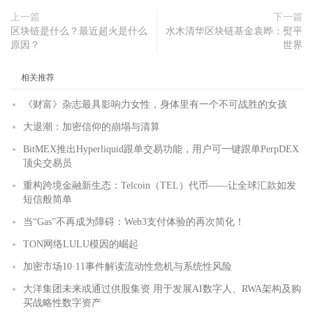
上一篇
下一篇
区块链是什么？最近超火是什么
水木清华区块链基金袁晔：熨平
原因？
世界
相关推荐
《财富》杂志最具影响力女性，身体里有一个不可战胜的女孩
大退潮：加密信仰的崩塌与清算
BitMEX推出Hyperliquid跟单交易功能，用户可一键跟单PerpDEX
顶尖交易员
重构跨境金融新生态：Telcoin（TEL）代币——让全球汇款如发
短信般简单
当“Gas”不再成为障碍：Web3支付体验的再次简化！
TON网络LULU模因的崛起
加密市场10·11事件解读流动性危机与系统性风险
大洋集团未来或通过供股集资 用于发展AI数字人、RWA架构及购
买战略性数字资产