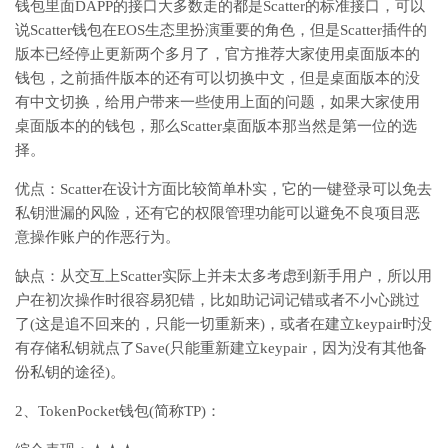
钱包里面DAPP的接口大多数走的都是Scatter的标准接口，可以
说Scatter钱包在EOS生态里扮演重要的角色，但是Scatter插件的
版本已经停止更新两个多月了，官方推荐大家使用桌面版本的
钱包，之前插件版本的还有可以切换中文，但是桌面版本的没
有中文切换，给用户带来一些使用上面的问题，如果大家使用
桌面版本的的钱包，那么Scatter桌面版本那当然是第一位的选
择。
优点：Scatter在设计方面比较简单朴实，它的一键登录可以免去
私钥泄漏的风险，还有它的权限管理功能可以避免不良项目恶
意操作账户的作恶行为。
缺点：从交互上Scatter实际上并未太多考虑到新手用户，所以用
户在初次操作时很容易犯错，比如助记词记错或者不小心跳过
了(这是追不回来的，只能一切重新来)，或者在建立keypair时没
有存储私钥就点了Save(只能重新建立keypair，因为没有其他备
份私钥的途径)。
2、TokenPocket钱包(简称TP)：