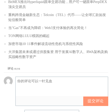
BitMEX推出Hyperliquid跟单交易功能，用户可一键跟单PerpDEX
顶尖交易员
重构跨境金融新生态：Telcoin（TEL）代币——让全球汇款如发
短信般简单
当“Gas”不再成为障碍：Web3支付体验的再次简化！
TON网络LULU模因的崛起
加密市场10·11事件解读流动性危机与系统性风险
大洋集团未来或通过供股集资 用于发展AI数字人、RWA架构及购
买战略性数字资产
评论
抢沙发
提交评论