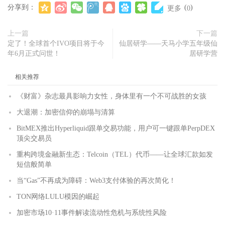
分享到：
(
)
更多
0
上一篇
下一篇
定了！全球首个IVO项目将于今
仙居研学——天马小学五年级仙
年6月正式问世！
居研学营
相关推荐
《财富》杂志最具影响力女性，身体里有一个不可战胜的女孩
大退潮：加密信仰的崩塌与清算
BitMEX推出Hyperliquid跟单交易功能，用户可一键跟单PerpDEX
顶尖交易员
重构跨境金融新生态：Telcoin（TEL）代币——让全球汇款如发
短信般简单
当“Gas”不再成为障碍：Web3支付体验的再次简化！
TON网络LULU模因的崛起
加密市场10·11事件解读流动性危机与系统性风险