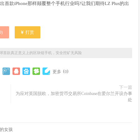
首款iPhone那样颠覆整个手机行业吗?让我们期待LZ Plus的出
0
)
打赏
球首款真正意义上的区块链手机，安全挖矿无风险
(
)
更多
0
下一篇
为应对英国脱欧，加密货币交易所Coinbase在爱尔兰开设办事
处
的女孩