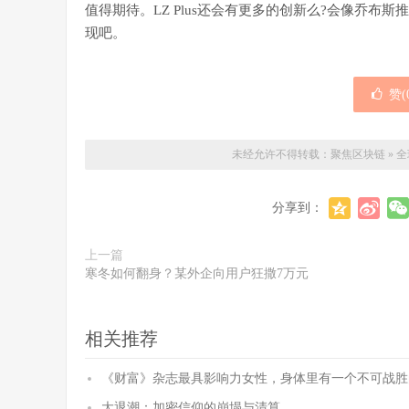
值得期待。LZ Plus还会有更多的创新么?会像乔布斯推出
现吧。
赞(
未经允许不得转载：
聚焦区块链
»
全
分享到：
上一篇
寒冬如何翻身？某外企向用户狂撒7万元
相关推荐
《财富》杂志最具影响力女性，身体里有一个不可战胜
大退潮：加密信仰的崩塌与清算