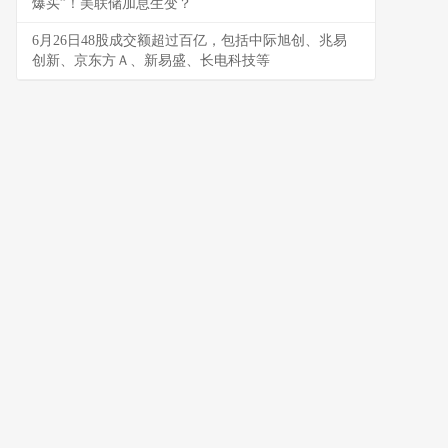
爆买”！美联储加息生变？
6月26日48股成交额超过百亿，包括中际旭创、兆易
创新、京东方Ａ、新易盛、长电科技等