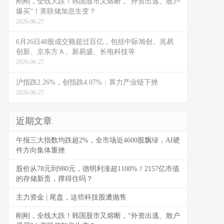
刚刚，全线大跌！韩国股市又熔断，“外资出逃、散户
爆买”！美联储加息生变？
2026-06-27
6月26日48股成交额超过百亿，包括中际旭创、兆易
创新、京东方Ａ、新易盛、长电科技等
2026-06-27
沪指跌2.26%，创指跌4.07%：算力产业链下挫
2026-06-27
近期文章
午报三大指数均跌超2%，全市场近4600股飘绿，AI硬
件方向集体重挫
股价从78元到980元，德明利涨超1100%！2157亿市值
的存储新贵，撑得住吗？
主力资金 | 尾盘，这些科技股遭抛售
刚刚，全线大跌！韩国股市又熔断，“外资出逃、散户