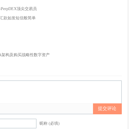
单PerpDEX顶尖交易员
全球汇款如发短信般简单
WA架构及购买战略性数字资产
提交评论
昵称 (必填)