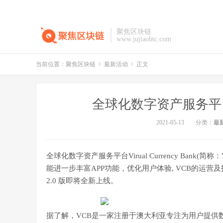
聚焦区块链
www.jujiaobtc.com
当前位置：
聚焦区块链
>
最新活动
>
正文
全球化数字资产服务平台V
2021-05-13
分类：
最
全球化数字资产服务平台Virual Currency Ban
能进一步丰富APP功能，优化用户体验, VCB的运营
2.0 版即将全新上线。
据了解，VCB是一家注册于澳大利亚专注为用户提供