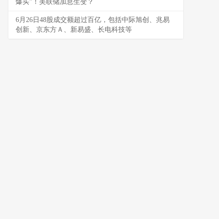
爆买”！美联储加息生变？
6月26日48股成交额超过百亿，包括中际旭创、兆易
创新、京东方Ａ、新易盛、长电科技等