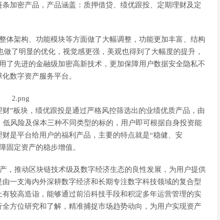
链条加密产品，产品涵盖：质押借贷、绩优跟投、定期理财及定
原则，从整体架构、功能模块等方面做了大幅调整，功能更加丰富、结构
计上也做了明显的优化，视觉感更强，美观也得到了大幅度的提升，
版本还采用了先进的金融级加密高新技术，更加保障用户数据安全隐私不
球化数字资产服务平台。
“定期理财”板块，绩优跟投是通过严格风控筛选出的业绩优质产品，由
、低风险及保本三种不同类型的标的，用户即可根据自身投资能
理财是平台给用户的福利产品，主要的特点就是“稳健、安
保障固定资产的稳步增值。
字资产，推动区块链技术级及数字经济生态的良性发展，为用户提供
是由一支海内外深耕数字经济和长期专注数字科技领域的复合型
上有较高造诣，能够通过前沿科技手段和积淀多年运营管理的实
行全方位研究和了解，精准捕捉市场趋势动向，为用户实现资产