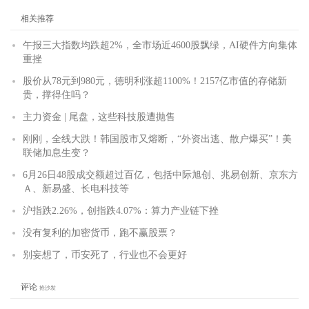
相关推荐
午报三大指数均跌超2%，全市场近4600股飘绿，AI硬件方向集体
重挫
股价从78元到980元，德明利涨超1100%！2157亿市值的存储新
贵，撑得住吗？
主力资金 | 尾盘，这些科技股遭抛售
刚刚，全线大跌！韩国股市又熔断，“外资出逃、散户爆买”！美
联储加息生变？
6月26日48股成交额超过百亿，包括中际旭创、兆易创新、京东方
Ａ、新易盛、长电科技等
沪指跌2.26%，创指跌4.07%：算力产业链下挫
没有复利的加密货币，跑不赢股票？
别妄想了，币安死了，行业也不会更好
评论
抢沙发