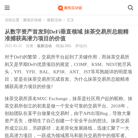
当前位置：
聚焦区块链
>
最新活动
>
正文
从数字资产首发到DeFi垂直领域 抹茶交易所总能精
准捕获高潜力项目的价值
2021-05-11
分类：
最新活动
阅读(380)
评论(0)
对于DeFi的繁荣，交易所平台起到了关键作用，而抹茶交易所
则又是早期DeFi优质项目的摇篮，COMP、KSM、NEST抢尽风
头，YFI、YFII、BAL、KP3R、ANT、JST等耳熟能详的明星项
目，皆是在抹茶交易所完成首发。为什么抹茶交易所总能精准
捕获高潜力项目的价值?
抹茶交易所原名MXC Exchange，抹茶是社区用户起的昵称。抹
茶交易所创立的初衷是做一个安全可靠的交易平台。2018年，
创始团队在某平台做量化交易时，由于API出现Bug，导致大量
资产丢失，便萌生了自己创建一个安全平台的想法。抹茶交易
所成立以后，另辟蹊径，走差异化发展路线，迅速汇聚了一大
批高潜力项目，一跃成为领域黑马和新兴交易所中的领军者。