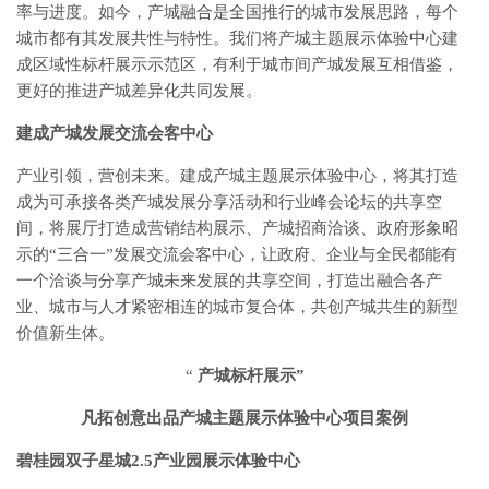
率与进度。如今，产城融合是全国推行的城市发展思路，每个
城市都有其发展共性与特性。我们将产城主题展示体验中心建
成区域性标杆展示示范区，有利于城市间产城发展互相借鉴，
更好的推进产城差异化共同发展。
建成产城发展交流会客中心
产业引领，营创未来。建成产城主题展示体验中心，将其打造
成为可承接各类产城发展分享活动和行业峰会论坛的共享空
间，将展厅打造成营销结构展示、产城招商洽谈、政府形象昭
示的“三合一”发展交流会客中心，让政府、企业与全民都能有
一个洽谈与分享产城未来发展的共享空间，打造出融合各产
业、城市与人才紧密相连的城市复合体，共创产城共生的新型
价值新生体。
“
产城标杆展示”
凡拓创意出品产城主题展示体验中心项目案例
碧桂园双子星城2.5产业园展示体验中心