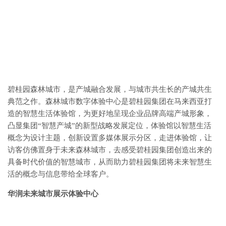
碧桂园森林城市，是产城融合发展，与城市共生长的产城共生
典范之作。森林城市数字体验中心是碧桂园集团在马来西亚打
造的智慧生活体验馆，为更好地呈现企业品牌高端产城形象，
凸显集团“智慧产城”的新型战略发展定位，体验馆以智慧生活
概念为设计主题，创新设置多媒体展示分区，走进体验馆，让
访客仿佛置身于未来森林城市，去感受碧桂园集团创造出来的
具备时代价值的智慧城市，从而助力碧桂园集团将未来智慧生
活的概念与信息带给全球客户。
华润未来城市展示体验中心