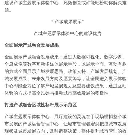
建设产城主题展示体验中心，凡拓创意或许能轻松助你解决难
题。
“ 产城成果展示”
产城主题展示体验中心的建设优势
全面展示产城融合发展成果
全面展示产城融合发展成果：通过大数据可视化、数字沙盘、
全息成像等数字互动多媒体展示手段，以展示全面、互动有趣
的方式全面展示产城发展思路、政策支持、产城发展规划、产
城发展成果、未来发展方向及愿景等等，让全民进入展示体验
中心即能全方位了解产城发展规划及重要建设成果，通过互动
体验的方式提高全民参与推动城市高效发展的积极性。
打造产城融合区域性标杆展示示范区
产城主题展示体验中心，展厅建设的灵魂在于现场模拟整个城
市发展的产城运营管理中心，让城市管理者宏观把控城市发展
现状及城市发展方向，及时调整决策，整体提升城市管理的效