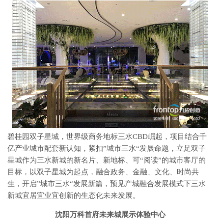
碧桂园双子星城，世界级商务地标三水CBD崛起，项目结合千
亿产业城市配套新认知，紧扣”城市三水“发展命题，立足双子
星城作为三水新城的新名片、新地标、可“阅读”的城市客厅的
目标，以双子星城为起点，融合政务、金融、文化、时尚共
生，开启”城市三水“发展新篇，预见产城融合发展模式下三水
新城宜居宜业宜创新的生态化未来发展。
沈阳万科首府未来城展示体验中心