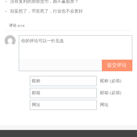
没有复利的加密货币，跑不赢股票？
别妄想了，币安死了，行业也不会更好
评论
抢沙发
提交评论
昵称 (必填)
邮箱 (必填)
网址