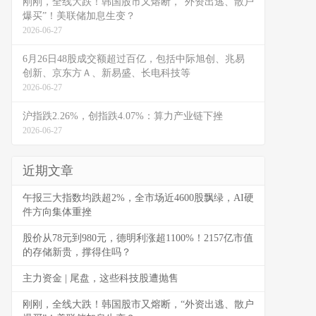
刚刚，全线大跌！韩国股市又熔断，“外资出逃、散户
爆买”！美联储加息生变？
2026-06-27
6月26日48股成交额超过百亿，包括中际旭创、兆易
创新、京东方Ａ、新易盛、长电科技等
2026-06-27
沪指跌2.26%，创指跌4.07%：算力产业链下挫
2026-06-27
近期文章
午报三大指数均跌超2%，全市场近4600股飘绿，AI硬
件方向集体重挫
股价从78元到980元，德明利涨超1100%！2157亿市值
的存储新贵，撑得住吗？
主力资金 | 尾盘，这些科技股遭抛售
刚刚，全线大跌！韩国股市又熔断，“外资出逃、散户