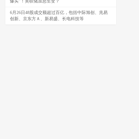
爆买”！美联储加息生变？
6月26日48股成交额超过百亿，包括中际旭创、兆易
创新、京东方Ａ、新易盛、长电科技等