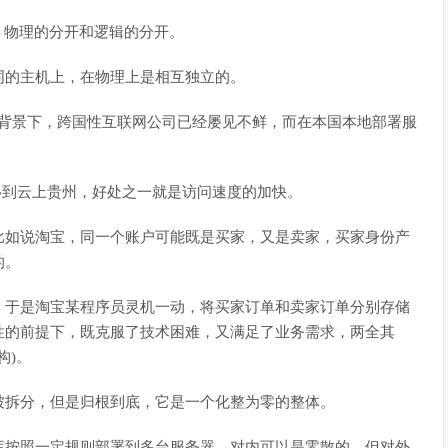
，物理的分开和逻辑的分开。
同的主机上，在物理上是相互独立的。
大背景下，跨国性互联网公司已经屡见不鲜，而在本国本地部署服
转移到云上贵州，好处之一就是访问速度的加快。
比如说淘宝，同一个账户可能既是买家，又是卖家，买家身份产
的。
，于是淘宝某程序员灵机一动，将买家订单和卖家订单分别存储
性的前提下，既克服了技术困难，又满足了业务需求，两全其
构)。
被拆分，但是归根到底，它是一个化整为零的整体。
库按照一定规则部署到多台服务器，对内可以是零散的，但对外