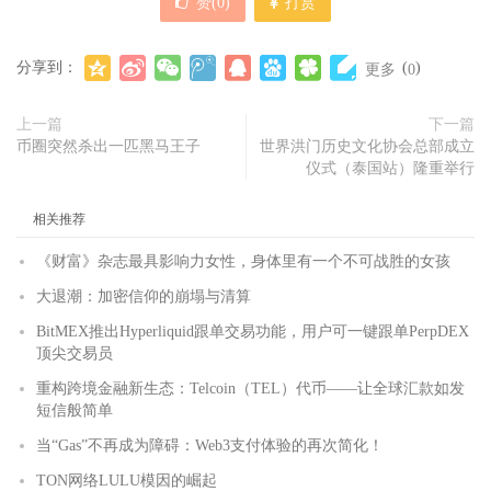
赞(
0
)
打赏
分享到：
(
)
更多
0
上一篇
下一篇
币圈突然杀出一匹黑马王子
世界洪门历史文化协会总部成立
仪式（泰国站）隆重举行
相关推荐
《财富》杂志最具影响力女性，身体里有一个不可战胜的女孩
大退潮：加密信仰的崩塌与清算
BitMEX推出Hyperliquid跟单交易功能，用户可一键跟单PerpDEX
顶尖交易员
重构跨境金融新生态：Telcoin（TEL）代币——让全球汇款如发
短信般简单
当“Gas”不再成为障碍：Web3支付体验的再次简化！
TON网络LULU模因的崛起