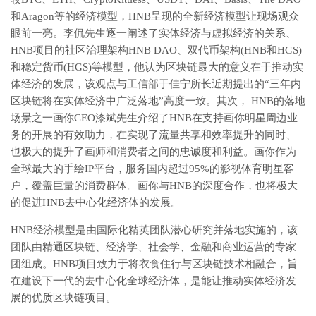
和Aragon等的经济模型，HNB呈现的全新经济模型让现场观众
眼前一亮。李侃先生逐一阐述了实体经济与虚拟经济的关系、
HNB项目的社区治理架构HNB DAO、双代币架构(HNB和HGS)
和稳定货币(HGS)等模型，他认为区块链最大的意义在于推动实
体经济的发展，该观点与工信部于佳宁所长近期提出的“三年内
区块链将在实体经济中广泛落地”高度一致。其次， HNB的落地
场景之一画你CEO漆斌先生介绍了HNB在支持画你明星周边业
务的开展的有效助力，在实现了流量共享和效率提升的同时、
也极大的提升了画师和消费者之间的忠诚度和利益。画你作为
全球最大的手绘IP平台，服务国内超过95%的影视体育明星客
户，覆盖巨量的消费群体。画你与HNB的深度合作，也将极大
的促进HNB去中心化经济体的发展。
HNB经济模型是由国际化精英团队潜心研究并落地实施的，该
团队由精通区块链、经济学、社会学、金融和商业运营的专家
团组成。HNB项目致力于将衣食住行与区块链技术相融合，旨
在建设下一代的去中心化全球经济体，是能让推动实体经济发
展的优质区块链项目。