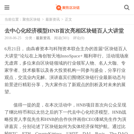
当前位置：
聚焦区块链
>
最新资讯
>
正文
去中心化经济模型HNB首次亮相区块链百人大讲堂
2018-06-25
分类：
最新资讯
阅读(501)
评论(0)
6月21日， 由犇睿资本与科翔资本联合主办的首届“区块链百人
大讲堂”论坛在上海创智天地InnoSpace+ 顺利举行。活动现场座
无虚席，多位来自区块链领域的行业领军人物、名人大咖、专
家学者、技术极客以及各大投资机构一同参与盛会，分享行业
观点，交流业内见解。演讲嘉宾们围绕区块链行业最新动态与
前景进行精彩分享，为大家作出了新观点的剖析及对未来的展
望。
值得一提的是，在本次活动中，HNB项目首次向公众呈现
了继比特币和以太坊之后的下一代去中心化经济模型。HNB战
略投资人李侃先生和HNB的合作伙伴画你CEO漆斌先生作为演
讲嘉宾，分别论述了区块链如何为实体经济保驾护航。通过比
较BTC、ETH、CryptoKittiess、USDT、DAI、Basis、The DAO