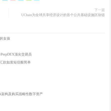
下一篇
UChain为全球共享经济设计的首个公共基础设施区块链
的女孩
单PerpDEX顶尖交易员
全球汇款如发短信般简单
WA架构及购买战略性数字资产