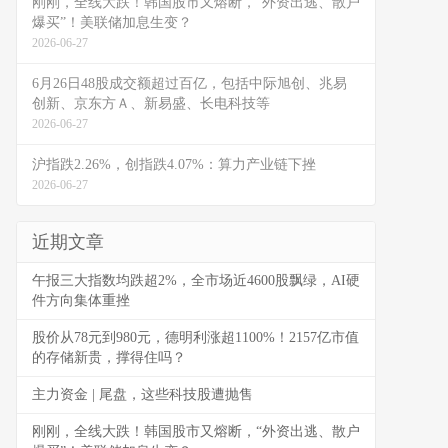
刚刚，全线大跌！韩国股市又熔断，“外资出逃、散户
爆买”！美联储加息生变？
2026-06-27
6月26日48股成交额超过百亿，包括中际旭创、兆易
创新、京东方Ａ、新易盛、长电科技等
2026-06-27
沪指跌2.26%，创指跌4.07%：算力产业链下挫
2026-06-27
近期文章
午报三大指数均跌超2%，全市场近4600股飘绿，AI硬
件方向集体重挫
股价从78元到980元，德明利涨超1100%！2157亿市值
的存储新贵，撑得住吗？
主力资金 | 尾盘，这些科技股遭抛售
刚刚，全线大跌！韩国股市又熔断，“外资出逃、散户