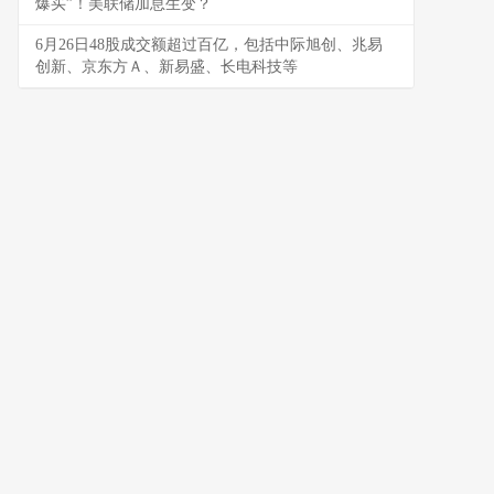
爆买”！美联储加息生变？
6月26日48股成交额超过百亿，包括中际旭创、兆易
创新、京东方Ａ、新易盛、长电科技等