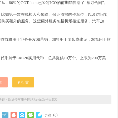
80%的GOTokens已经将ICO的前期销售给了“预订合同”。
服务，比如第一次在线检入和传输、保证预留的停车位，以及访问奖
或购买额外的服务。这些额外服务包括机场接送服务、汽车加
%的收益将用于业务开发和营销，28%用于团队成建设，20%用于软
。GOT代币属于ERC20实用代币，总共提供10万个。上限为200万美
0
)
打赏
块链
»
欧洲停车服务网络ParkinGo推出ICO
(
)
更多
0