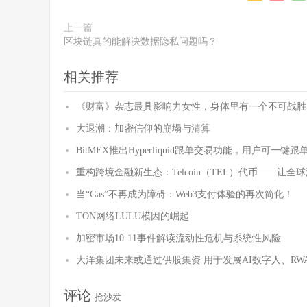
上一篇
区块链真的能解决数据隐私问题吗？
相关推荐
《财富》杂志最具影响力女性，身体里有一个不可战胜
大退潮：加密信仰的崩塌与清算
BitMEX推出Hyperliquid跟单交易功能，用户可一键跟
重构跨境金融新生态：Telcoin（TEL）代币——让
当“Gas”不再成为障碍：Web3支付体验的再次简化！
TON网络LULU模因的崛起
加密市场10·11事件解读流动性危机与系统性风险
大洋集团未来或通过供股集资 用于发展AI数字人、R
评论
抢沙发