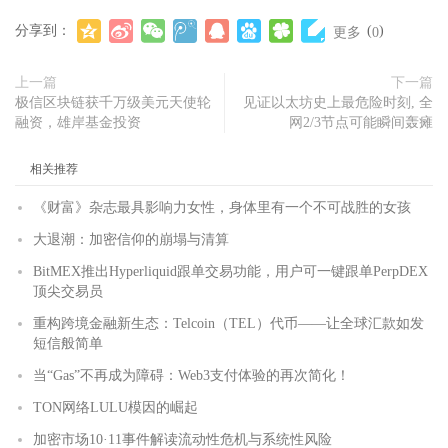
分享到：
(
)
更多
0
上一篇
下一篇
极信区块链获千万级美元天使轮
见证以太坊史上最危险时刻, 全
融资，雄岸基金投资
网2/3节点可能瞬间轰瘫
相关推荐
《财富》杂志最具影响力女性，身体里有一个不可战胜的女孩
大退潮：加密信仰的崩塌与清算
BitMEX推出Hyperliquid跟单交易功能，用户可一键跟单PerpDEX
顶尖交易员
重构跨境金融新生态：Telcoin（TEL）代币——让全球汇款如发
短信般简单
当“Gas”不再成为障碍：Web3支付体验的再次简化！
TON网络LULU模因的崛起
加密市场10·11事件解读流动性危机与系统性风险