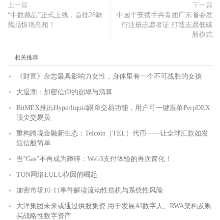
上一篇
下一篇
“中数藏品”正式上线，首批28款
中国平安携手共青团广东省委发
藏品惊艳亮相！
行注册志愿者证 打造志愿低碳
新模式
相关推荐
《财富》杂志最具影响力女性，身体里有一个不可战胜的女孩
大退潮：加密信仰的崩塌与清算
BitMEX推出Hyperliquid跟单交易功能，用户可一键跟单PerpDEX
顶尖交易员
重构跨境金融新生态：Telcoin（TEL）代币——让全球汇款如发
短信般简单
当“Gas”不再成为障碍：Web3支付体验的再次简化！
TON网络LULU模因的崛起
加密市场10·11事件解读流动性危机与系统性风险
大洋集团未来或通过供股集资 用于发展AI数字人、RWA架构及购
买战略性数字资产