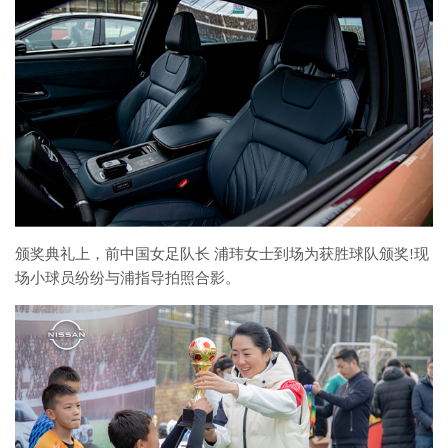
颁奖典礼上，前中国女足队长 浦玮女士到场为获胜球队颁奖!现
场小球员纷纷与浦指导拍照合影。