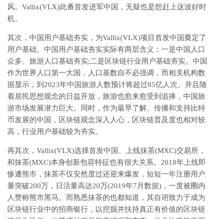
风。Vallix(VLX)此番首发进军中国，无疑也是想赶上这波好时
机。
其次，中国用户基础夯实，为Vallix(VLX)项目首发中国奠定了
用户基础。中国用户基础夯实实际有两层含义：一是中国人口
众多、旅游人口基础夯实;二是区块链行业用户基础夯实。中国
作为世界人口第一大国，人口基数自不必强调，而相关机构数
据显示，到2023年中国旅游人数预计将超过85亿人次。并且随
着居民思想观念的日益开放，旅游也愈来愈受到追捧，中国旅
游市场发展潜力巨大。同时，作为最早了解、传播和支持比特
币发展的中国，区块链观念深入人心，区块链普及度也相对较
高，行业用户基础较为夯实。
再其次，Vallix(VLX)选择首发中国、上线抹茶(MXC)交易所，
和抹茶(MXC)本身创新包容特征也有很大关系。2018年上线即
惨遭熊市，抹茶不仅安然度过还迎来爆发，短短一年注册用户
量突破200万，日活量高达20万(2019年7月数据)，一度被圈内
人赞称熊市黑马。而熟悉抹茶的也都知道，其自诩致力于成为
区块链行业中的招商银行，以挖掘并扶持真正有价值的区块链