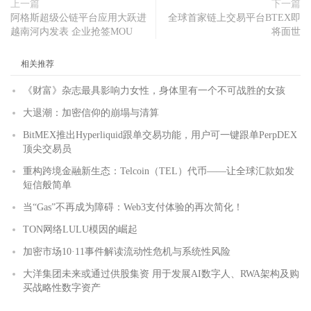
上一篇
下一篇
阿格斯超级公链平台应用大跃进
全球首家链上交易平台BTEX即
越南河内发表 企业抢签MOU
将面世
相关推荐
《财富》杂志最具影响力女性，身体里有一个不可战胜的女孩
大退潮：加密信仰的崩塌与清算
BitMEX推出Hyperliquid跟单交易功能，用户可一键跟单PerpDEX
顶尖交易员
重构跨境金融新生态：Telcoin（TEL）代币——让全球汇款如发
短信般简单
当“Gas”不再成为障碍：Web3支付体验的再次简化！
TON网络LULU模因的崛起
加密市场10·11事件解读流动性危机与系统性风险
大洋集团未来或通过供股集资 用于发展AI数字人、RWA架构及购
买战略性数字资产