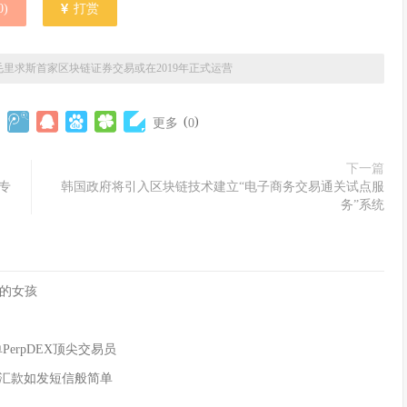
0
)
打赏
毛里求斯首家区块链证券交易或在2019年正式运营
(
)
更多
0
下一篇
专
韩国政府将引入区块链技术建立“电子商务交易通关试点服
务”系统
的女孩
单PerpDEX顶尖交易员
全球汇款如发短信般简单