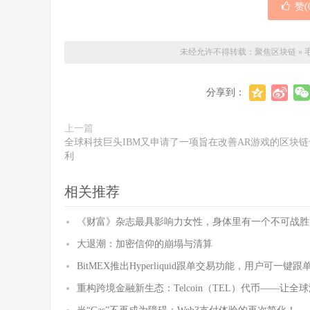
赞(
未经允许不得转载：
聚焦区块链
»
分享到：
上一篇
全球科技巨头IBM又申请了一项旨在改善AR游戏的区块链
利
相关推荐
《财富》杂志最具影响力女性，身体里有一个不可战胜
大退潮：加密信仰的崩塌与清算
BitMEX推出Hyperliquid跟单交易功能，用户可一键跟
重构跨境金融新生态：Telcoin（TEL）代币——让