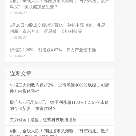
刚刚，全线大跌！韩国股市又熔断，“外资出逃、散户
爆买”！美联储加息生变？
2026-06-27
6月26日48股成交额超过百亿，包括中际旭创、兆易
创新、京东方Ａ、新易盛、长电科技等
2026-06-27
沪指跌2.26%，创指跌4.07%：算力产业链下挫
2026-06-27
近期文章
午报三大指数均跌超2%，全市场近4600股飘绿，AI硬
件方向集体重挫
股价从78元到980元，德明利涨超1100%！2157亿市值
的存储新贵，撑得住吗？
主力资金 | 尾盘，这些科技股遭抛售
刚刚，全线大跌！韩国股市又熔断，“外资出逃、散户