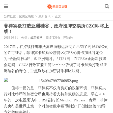
当前位置：
聚焦区块链
>
最新资讯
>
正文
菲律宾欲打造亚洲硅谷，政府授牌交易所CZC即将上
线！
2018-10-31
分类：
最新资讯
阅读(1534)
评论(0)
2017年，在持续打击非法离岸博彩运营商并吊销了约164家公司
的许可证后，菲律宾卡加延经济特区(CEZA)将卡加延谷定位
为“金融科技城”，即亚洲硅谷。5月21日，在CEZA金融科技峰
会期间，CEZA行政官兼主管Lambino强调了将卡加延打造成亚
洲硅谷的野心，重点则放在加密货币和区块链。
值得一提的是，菲律宾不仅有良好的政策环境，菲律宾央
行对比特币等加密货币也秉持着支持并鼓励的态度。早在2016
年的一次电视采访中，BSP副行长Melchor Plabasan 表示，菲律
宾央行是世界上第一个对加密数字货币制定“开创性监管”指导
方针的中央银行。