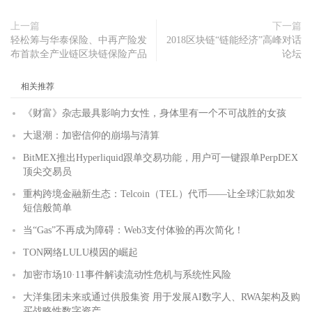
上一篇
下一篇
轻松筹与华泰保险、中再产险发
2018区块链“链能经济”高峰对话
布首款全产业链区块链保险产品
论坛
相关推荐
《财富》杂志最具影响力女性，身体里有一个不可战胜的女孩
大退潮：加密信仰的崩塌与清算
BitMEX推出Hyperliquid跟单交易功能，用户可一键跟单PerpDEX
顶尖交易员
重构跨境金融新生态：Telcoin（TEL）代币——让全球汇款如发
短信般简单
当“Gas”不再成为障碍：Web3支付体验的再次简化！
TON网络LULU模因的崛起
加密市场10·11事件解读流动性危机与系统性风险
大洋集团未来或通过供股集资 用于发展AI数字人、RWA架构及购
买战略性数字资产