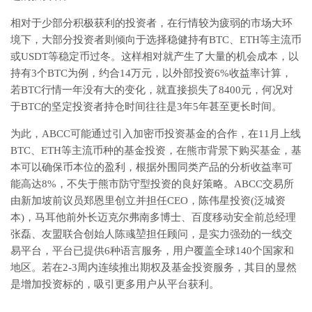
相对于少部分积极获利的投资者，在行情较为疲弱的市场大环
境下，大部分投资者则倾向于选择稳健持有BTC、ETH等主流币
或USDT等稳定币过冬。这样相对就产生了大量的机会成本，以
持有3个BTC为例，约合14万元，以外部投资6%收益率计算，
若BTC行情一年没有大的变化，就直接损失了8400元，何况对
于BTC的坚定投资者持仓时间往往是3年5年甚至更长时间。
为此，ABCC可能通过引入加密币投资基金的合作，在11月上线
BTC、ETH等主流币种的基金投资，在熊市背景下购买基金，基
本可以确保币本位的盈利，根据外围同类产品的分析收益率可
能高达8%，不失于熊市防守型投资的良好策略。ABCC交易所
由新加坡前议员郑恩里创立并担任CEO，陈伟星投资(泛城资
本)，马耳他前外长迈克尔弗南多博士、百度移动安全前总经理
张磊、友盟联合创始人陈彧堃担任顾问，是实力强劲的一线交
易平台，平台已提供6种语言服务，用户覆盖全球140个国家和
地区。若在2-3周内连续推出期权及基金投资服务，其目的显然
是增加投资标的，吸引更多用户从平台获利。