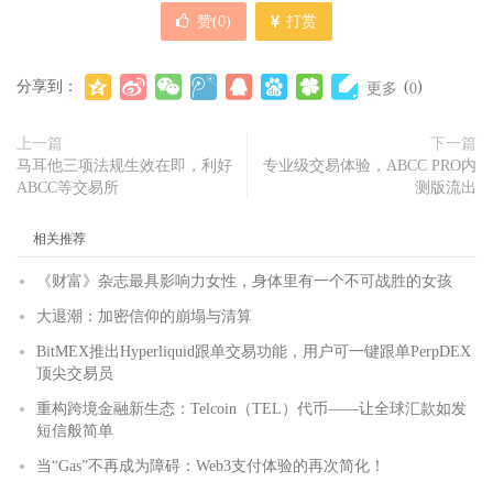
赞(
0
)
打赏
分享到：
(
)
更多
0
上一篇
下一篇
马耳他三项法规生效在即，利好
专业级交易体验，ABCC PRO内
ABCC等交易所
测版流出
相关推荐
《财富》杂志最具影响力女性，身体里有一个不可战胜的女孩
大退潮：加密信仰的崩塌与清算
BitMEX推出Hyperliquid跟单交易功能，用户可一键跟单PerpDEX
顶尖交易员
重构跨境金融新生态：Telcoin（TEL）代币——让全球汇款如发
短信般简单
当“Gas”不再成为障碍：Web3支付体验的再次简化！