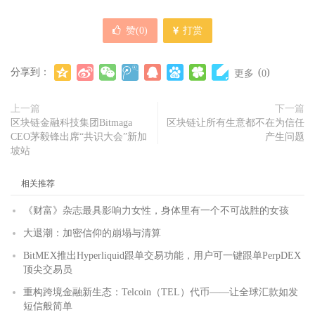
赞(
0
)
打赏
分享到：
(
)
更多
0
上一篇
下一篇
区块链金融科技集团Bitmaga
区块链让所有生意都不在为信任
CEO茅毅锋出席“共识大会”新加
产生问题
坡站
相关推荐
《财富》杂志最具影响力女性，身体里有一个不可战胜的女孩
大退潮：加密信仰的崩塌与清算
BitMEX推出Hyperliquid跟单交易功能，用户可一键跟单PerpDEX
顶尖交易员
重构跨境金融新生态：Telcoin（TEL）代币——让全球汇款如发
短信般简单