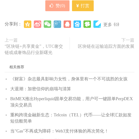
赞(
0
)
打赏
分享到：
(
)
更多
0
上一篇
下一篇
“区块链+共享黄金”，UTC奢交
区块链在运输追踪方面的发展
链或成奢饰品行业新曙光
相关推荐
《财富》杂志最具影响力女性，身体里有一个不可战胜的女孩
大退潮：加密信仰的崩塌与清算
BitMEX推出Hyperliquid跟单交易功能，用户可一键跟单PerpDEX
顶尖交易员
重构跨境金融新生态：Telcoin（TEL）代币——让全球汇款如发
短信般简单
当“Gas”不再成为障碍：Web3支付体验的再次简化！