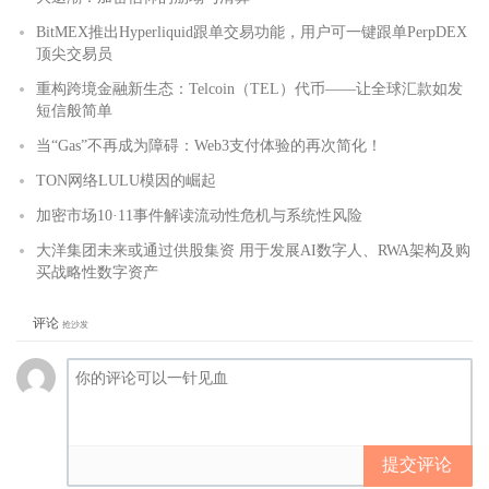
BitMEX推出Hyperliquid跟单交易功能，用户可一键跟单PerpDEX
顶尖交易员
重构跨境金融新生态：Telcoin（TEL）代币——让全球汇款如发
短信般简单
当“Gas”不再成为障碍：Web3支付体验的再次简化！
TON网络LULU模因的崛起
加密市场10·11事件解读流动性危机与系统性风险
大洋集团未来或通过供股集资 用于发展AI数字人、RWA架构及购
买战略性数字资产
评论
抢沙发
提交评论