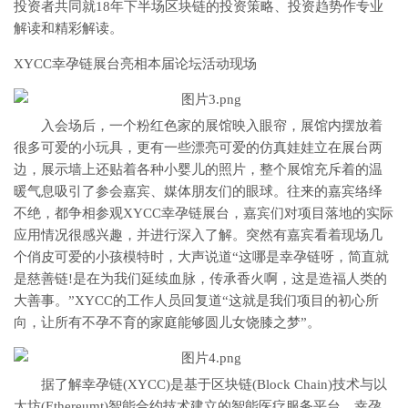
投资者共同就18年下半场区块链的投资策略、投资趋势作专业
解读和精彩解读。
XYCC幸孕链展台亮相本届论坛活动现场
入会场后，一个粉红色家的展馆映入眼帘，展馆内摆放着
很多可爱的小玩具，更有一些漂亮可爱的仿真娃娃立在展台两
边，展示墙上还贴着各种小婴儿的照片，整个展馆充斥着的温
暖气息吸引了参会嘉宾、媒体朋友们的眼球。往来的嘉宾络绎
不绝，都争相参观XYCC幸孕链展台，嘉宾们对项目落地的实际
应用情况很感兴趣，并进行深入了解。突然有嘉宾看着现场几
个俏皮可爱的小孩模特时，大声说道“这哪是幸孕链呀，简直就
是慈善链!是在为我们延续血脉，传承香火啊，这是造福人类的
大善事。”XYCC的工作人员回复道“这就是我们项目的初心所
向，让所有不孕不育的家庭能够圆儿女饶膝之梦”。
据了解幸孕链(XYCC)是基于区块链(Block Chain)技术与以
太坊(Ethereumt)智能合约技术建立的智能医疗服务平台。幸孕