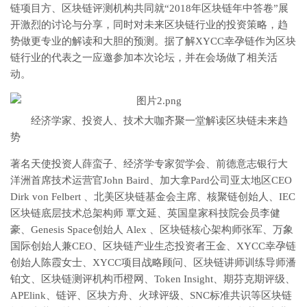
链项目方、区块链评测机构共同就“2018年区块链年中答卷”展
开激烈的讨论与分享，同时对未来区块链行业的投资策略，趋
势做更专业的解读和大胆的预测。据了解XYCC幸孕链作为区块
链行业的代表之一应邀参加本次论坛，并在会场做了相关活
动。
经济学家、投资人、技术大咖齐聚一堂解读区块链未来趋
势
著名天使投资人薛蛮子、经济学专家贺学会、前德意志银行大
洋洲首席技术运营官John Baird、加大拿Pard公司亚太地区CEO
Dirk von Felbert 、北美区块链基金会主席、核聚链创始人、IEC
区块链底层技术总架构师 覃文延、英国皇家科技院会员李健
豪、Genesis Space创始人 Alex 、区块链核心架构师张军、万象
国际创始人兼CEO、区块链产业生态投资者王金、XYCC幸孕链
创始人陈霞女士、XYCC项目战略顾问、区块链讲师训练导师潘
铂文、区块链测评机构币橙网、Token Insight、期芬克期评级、
APElink、链评、区块方舟、火球评级、SNC标准共识等区块链