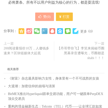
必将萧条。所有不以用户利益为核心的行为，都是耍流氓!
赞(
0
)
打赏
分享到：
(
)
更多
0
上一篇
下一篇
200阅读量报价10万，人傻钱多
【丹哥带你飞】李笑来揭秘币圈
速来？区块链媒体大起底
黑幕录音遭曝光，币圈都是
shabi！！！
相关推荐
《财富》杂志最具影响力女性，身体里有一个不可战胜的女孩
大退潮：加密信仰的崩塌与清算
BitMEX推出Hyperliquid跟单交易功能，用户可一键跟单PerpDEX
顶尖交易员
重构跨境金融新生态：Telcoin（TEL）代币——让全球汇款如发