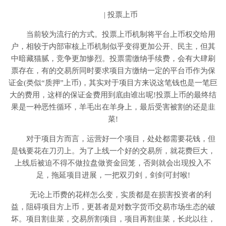
| 投票上币
当前较为流行的方式。投票上币机制将平台上币权交给用
户，相较于内部审核上币机制似乎变得更加公开、民主，但其
中暗藏猫腻，竞争更加惨烈。投票需缴纳手续费，会有大肆刷
票存在，有的交易所同时要求项目方缴纳一定的平台币作为保
证金(类似“质押”上币)，其实对于项目方来说这笔钱也是一笔巨
大的费用，这样的保证金费用到底由谁出呢!投票上币的最终结
果是一种恶性循环，羊毛出在羊身上，最后受害被割的还是韭
菜!
对于项目方而言，运营好一个项目，处处都需要花钱，但
是钱要花在刀刃上。为了上线一个好的交易所，就花费巨大，
上线后被迫不得不做拉盘做资金回笼，否则就会出现投入不
足，拖延项目进展，一把双刃剑，剑剑可封喉!
无论上币费的花样怎么变，实质都是在损害投资者的利
益，阻碍项目方上币，更甚者是对数字货币交易市场生态的破
坏。项目割韭菜，交易所割项目，项目再割韭菜，长此以往，