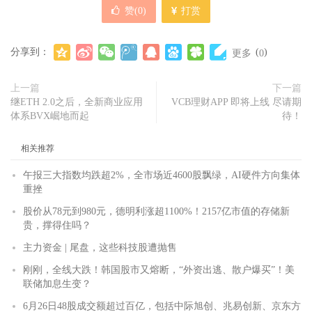
赞(
0
)
打赏
分享到：
(
)
更多
0
上一篇
下一篇
继ETH 2.0之后，全新商业应用
VCB理财APP 即将上线 尽请期
体系BVX崛地而起
待！
相关推荐
午报三大指数均跌超2%，全市场近4600股飘绿，AI硬件方向集体
重挫
股价从78元到980元，德明利涨超1100%！2157亿市值的存储新
贵，撑得住吗？
主力资金 | 尾盘，这些科技股遭抛售
刚刚，全线大跌！韩国股市又熔断，“外资出逃、散户爆买”！美
联储加息生变？
6月26日48股成交额超过百亿，包括中际旭创、兆易创新、京东方