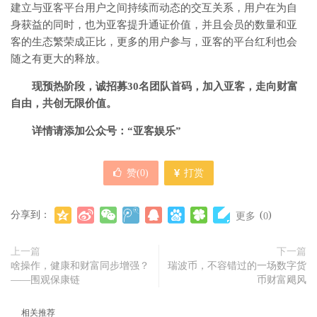
建立与亚客平台用户之间持续而动态的交互关系，用户在为自
身获益的同时，也为亚客提升通证价值，并且会员的数量和亚
客的生态繁荣成正比，更多的用户参与，亚客的平台红利也会
随之有更大的释放。
现预热阶段，诚招募30名团队首码，加入亚客，走向财富
自由，共创无限价值。
详情请添加公众号：“亚客娱乐”
赞(
0
)
打赏
分享到：
(
)
更多
0
上一篇
下一篇
啥操作，健康和财富同步增强？
瑞波币，不容错过的一场数字货
——围观保康链
币财富飓风
相关推荐